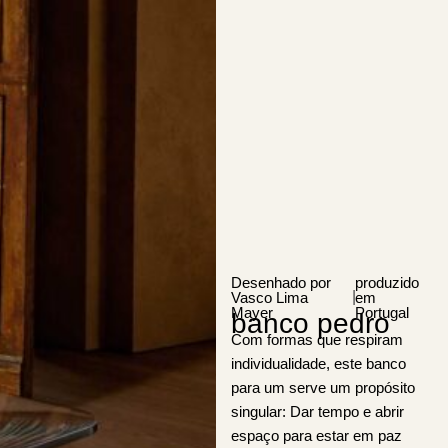
Desenhado por
produzido
|
Vasco Lima
em
Mayer
Portugal
banco pedro
Com formas que respiram
individualidade, este banco
para um serve um propósito
singular: Dar tempo e abrir
espaço para estar em paz