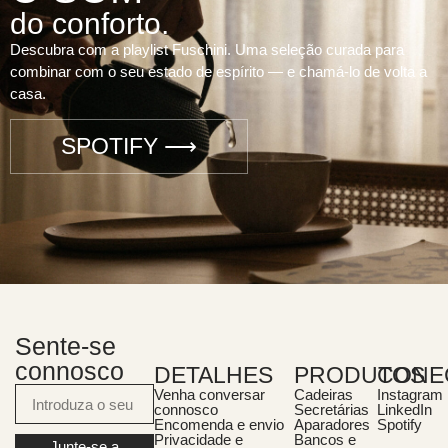
do conforto.
Descubra com a playlist Fuschini. Uma seleção curada para
combinar com o seu estado de espírito — e chamá-lo de volta a
casa.
SPOTIFY ⟶
Sente-se
connosco
DETALHES
PRODUTOS
CONE
Venha conversar
Cadeiras
Instagram
connosco
Secretárias
LinkedIn
Encomenda e envio
Aparadores
Spotify
Privacidade e
Bancos e
Junte-se a