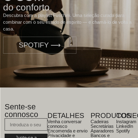
do conforto.
Descubra com a playlist Fuschini. Uma seleção curada para
combinar com o seu estado de espírito — e chamá-lo de volta a
casa.
SPOTIFY ⟶
Sente-se
connosco
DETALHES
PRODUTOS
CONE
Venha conversar
Cadeiras
Instagram
connosco
Secretárias
LinkedIn
Encomenda e envio
Aparadores
Spotify
Privacidade e
Bancos e
Junte-se a