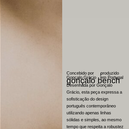
Concebido por
produzido
|
Gonçalo Grácio
em Portugal
gonçalo bench
Desenhada por Gonçalo
Grácio, esta peça expressa a
sofisticação do design
português contemporâneo
utilizando apenas linhas
sólidas e simples, ao mesmo
tempo que respeita a robustez