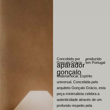
Concebido por
produzido
|
Gonçalo Grácio
em Portugal
aparador
gonçalo
Material local. Espírito
universal. Concebida pelo
arquiteto Gonçalo Grácio, esta
peça minimalista celebra a
autenticidade através de um
profundo respeito pela