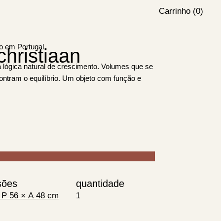
Carrinho (0)
o em Portugal
hristiaan
 lógica natural de crescimento. Volumes que se
tram o equilíbrio. Um objeto com função e
sões
quantidade