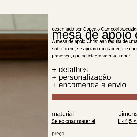
|
desenhado por Gonçalo Campos
produzid
mesa de apoio c
A mesa de apoio Christiaan resulta de uma
sobrepõem, se apoiam mutuamente e encon
presença, que se integra sem se impor.
+ detalhes
+ personalização
+ encomenda e envio
material
dimen
preço