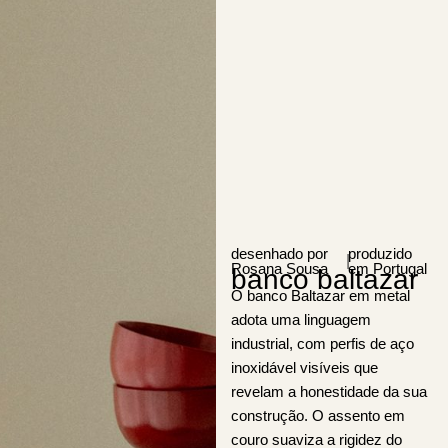
desenhado por
produzido
|
Rosana Sousa
em Portugal
banco baltazar
O banco Baltazar em metal
adota uma linguagem
industrial, com perfis de aço
inoxidável visíveis que
revelam a honestidade da sua
construção. O assento em
couro suaviza a rigidez do