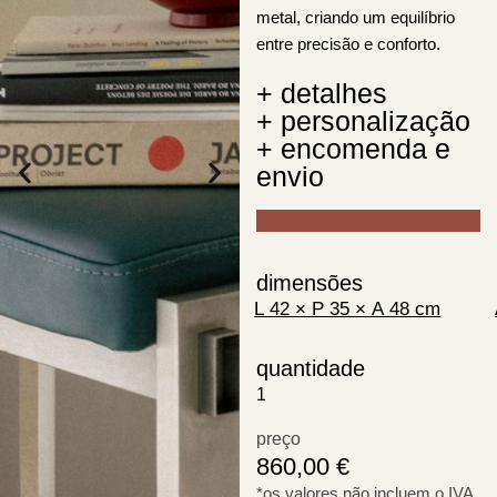
metal, criando um equilíbrio
entre precisão e conforto.
+ detalhes
+ personalização
+ encomenda e
envio
dimensões
quantidade
preço
860,00
€
*os valores não incluem o IVA