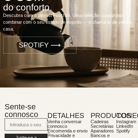
do conforto.
Descubra com a playlist Fuschini. Uma seleção curada para
combinar com o seu estado de espírito — e chamá-lo de volta a
casa.
SPOTIFY ⟶
Sente-se
connosco
DETALHES
PRODUTOS
CONE
Venha conversar
Cadeiras
Instagram
connosco
Secretárias
LinkedIn
Encomenda e envio
Aparadores
Spotify
Privacidade e
Bancos e
Junte-se a