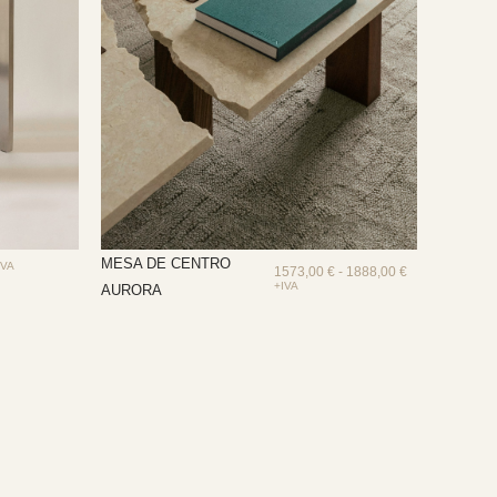
MESA DE CENTRO
IVA
1573,00
€
-
1888,00
€
+IVA
AURORA