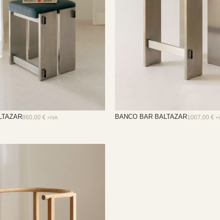
LTAZAR
BANCO BAR BALTAZAR
860,00
€
1007,00
€
+IVA
+