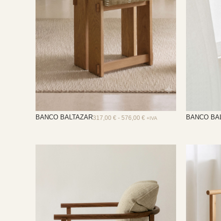
BANCO BALTAZAR
BANCO BA
317,00
€
-
576,00
€
+IVA